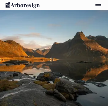
📰
Arboresign