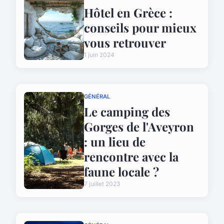
Hôtel en Grèce :
conseils pour mieux
vous retrouver
1 juin 2024
GÉNÉRAL
Le camping des
Gorges de l'Aveyron
: un lieu de
rencontre avec la
faune locale ?
7 juillet 2023