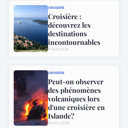
CROISIÈRE
Croisière :
découvrez les
destinations
incontournables
11 avril 2024
CROISIÈRE
Peut-on observer
des phénomènes
volcaniques lors
d'une croisière en
Islande?
25 avril 2024